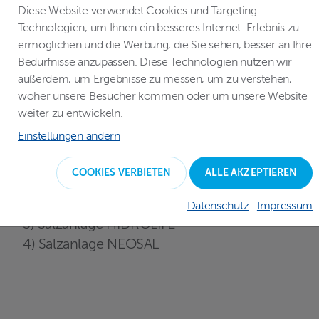
eine exotische Lagune mit klarer
Diese Website verwendet Cookies und Targeting
Wasseroberfläche verwandeln. Die
Technologien, um Ihnen ein besseres Internet-Erlebnis zu
Salzanlage hilft, das Wasser in Ihrem Pool
ermöglichen und die Werbung, die Sie sehen, besser an Ihre
Bedürfnisse anzupassen. Diese Technologien nutzen wir
immer sauber und gesundheitlich
außerdem, um Ergebnisse zu messen, um zu verstehen,
unbedenklich zu halten.
woher unsere Besucher kommen oder um unsere Website
weiter zu entwickeln.
Bei ALBIXON können Sie aus 4 Arten von
Einstellungen ändern
Salzanlagen wählen:
COOKIES VERBIETEN
ALLE AKZEPTIEREN
1) Salzanlage UV SCENIC
2) Salzanlage OXILIFE
Datenschutz
Impressum
3) Salzanlage HIDROLIFE
4) Salzanlage NEOSAL