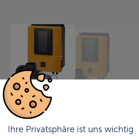
Salzanlage
Ihre Privatsphäre ist uns wichtig
Jetzt können auch Sie damit Ihren Pool in