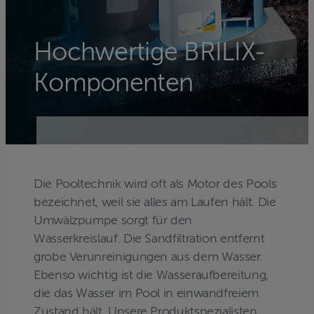
Hochwertige BRILIX-
Komponenten
Die Pooltechnik wird oft als Motor des Pools
bezeichnet, weil sie alles am Laufen hält. Die
Umwälzpumpe sorgt für den
Wasserkreislauf. Die Sandfiltration entfernt
grobe Verunreinigungen aus dem Wasser.
Ebenso wichtig ist die Wasseraufbereitung,
die das Wasser im Pool in einwandfreiem
Zustand hält. Unsere Produktspezialisten