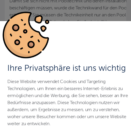
Damit Sie sich nicht mit Pooltechnik und deren Installation
beschäftigen müssen, wurde die Technikwand für den Pool
entwickelt. Sie müssen die Technikeinheit nur an den Pool u
Strom anschließen. Schon haben Sie Ihr kristallklares
Poolvergnügen.
MEHR ZUR TECHNIKWAND
Technikschacht Pool
Ihre Privatsphäre ist uns wichtig
Je nach Salz- oder Süßwasseraufbereitung gibt es verschie
Diese Website verwendet Cookies und Targeting
Varianten der Technikschächte. Aufgrund der Nähe zum Poo
Technologien, um Ihnen ein besseres Internet-Erlebnis zu
können alle Schächte auch die Gegenstrompumpe unterbri
ermöglichen und die Werbung, die Sie sehen, besser an Ihre
Zu erreichen ist der Technikschacht über einen Deckel in
Bedürfnisse anzupassen. Diese Technologien nutzen wir
Bodenhöhe.
außerdem, um Ergebnisse zu messen, um zu verstehen,
woher unsere Besucher kommen oder um unsere Website
MEHR ZUM TECHNIKSCHACHT
weiter zu entwickeln.