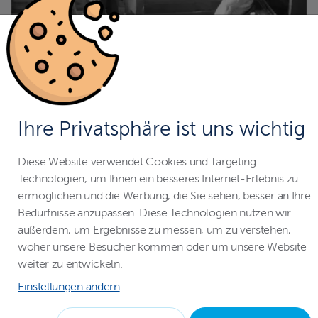
Unsere Geschichte
Die Reise von ALBIXON begann 1985, als die Brüder
Ihre Privatsphäre ist uns wichtig
Smetana die ersten Schritte in ihrem unternehmerischen
Abenteuer unternahmen. Nach der Revolution waren sie
Diese Website verwendet Cookies und Targeting
Pioniere und produzierten einige der ersten Schwimmbäder
Technologien, um Ihnen ein besseres Internet-Erlebnis zu
in der Tschechoslowakei in der Garage ihrer Eltern. In einer
ermöglichen und die Werbung, die Sie sehen, besser an Ihre
Zeit, in der Luxus eine neu entdeckte Freude war,
Bedürfnisse anzupassen. Diese Technologien nutzen wir
verwandelten ihre Pools für viele Träume in Realität. Mit der
außerdem, um Ergebnisse zu messen, um zu verstehen,
wachsenden Beliebtheit der ALBISTONE-Pools florierte
woher unsere Besucher kommen oder um unsere Website
auch das Unternehmen. Heute steht ALBIXON als führender
weiter zu entwickeln.
Hersteller von Schwimmbädern und Poolüberdachungen in
Einstellungen ändern
Europa da und erweitert seine Präsenz auf anderen
Kontinenten.