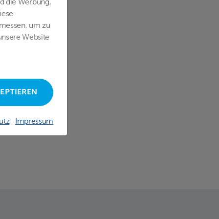
nd die Werbung,
iese
 messen, um zu
unsere Website
ZEPTIEREN
utz
Impressum