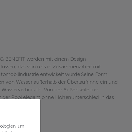
IG BENEFIT werden mit einem Design-
hlossen, das von uns in Zusammenarbeit mit
utomobilindustrie entwickelt wurde.Seine Form
en von Wasser außerhalb der Überlaufrinne ein und
 Wasserverbrauch. Von der Außenseite der
t der Pool elegant ohne Höhenunterschied in das
ber.
nologien, um