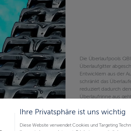
Die Überlaufpools QB
Überlaufgitter abgesc
Entwicklern aus der A
schränkt das Überlauf
reduziert dadurch den
Überlaufrinne aus geh
umliegende Gelände ü
Ihre Privatsphäre ist uns wichtig
Diese Website verwendet Cookies und Targeting Tech