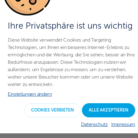
Der Skimmer dient primär dazu, Verunreinigungen
aus dem Pool zu beseitigen, indem Wasser in die
Filtervorrichtung gesaugt und mit Hilfe von Düsen
Ihre Privatsphäre ist uns wichtig
sauber wieder zurückgeführt wird. Der Skimmer
kann auch für andere Funktionen verwendet
Diese Website verwendet Cookies und Targeting
Technologien, um Ihnen ein besseres Internet-Erlebnis zu
werden: Sie können ihn beispielsweise an einen
ermöglichen und die Werbung, die Sie sehen, besser an Ihre
Poolsauger anschließen.
Bedürfnisse anzupassen. Diese Technologien nutzen wir
außerdem, um Ergebnisse zu messen, um zu verstehen,
woher unsere Besucher kommen oder um unsere Website
weiter zu entwickeln.
Einstellungen ändern
COOKIES VERBIETEN
ALLE AKZEPTIEREN
Datenschutz
Impressum