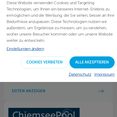
Diese Website verwendet Cookies und Targeting
Technologien, um Ihnen ein besseres Internet-Erlebnis zu
ermöglichen und die Werbung, die Sie sehen, besser an Ihre
Bedürfnisse anzupassen. Diese Technologien nutzen wir
POOLUNION GMBH & CO. KG
außerdem, um Ergebnisse zu messen, um zu verstehen,
Cecil-Taylor-Ring 16-18
woher unsere Besucher kommen oder um unsere Website
D -68309 Mannheim
weiter zu entwickeln.
Einstellungen ändern
:
info@poolunion.de
COOKIES VERBIETEN
ALLE AKZEPTIEREN
:
+49 621 877 533 99
:
www.poolunion.de
Datenschutz
Impressum
SEITEN ANZEIGEN