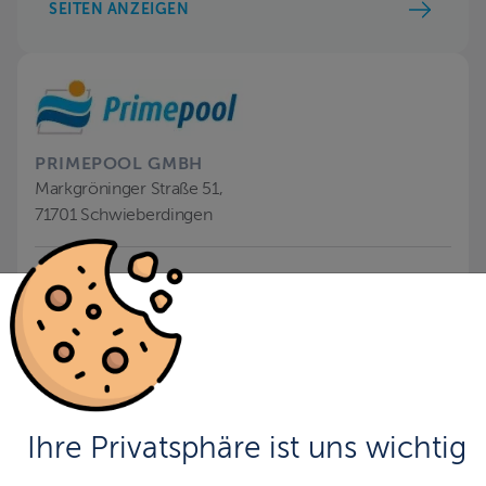
SEITEN ANZEIGEN
PRIMEPOOL GMBH
Markgröninger Straße 51,
71701 Schwieberdingen
:
info@primepool.de
:
+49-(0)7150-9269410
:
www.primepool.de
SEITEN ANZEIGEN
Ihre Privatsphäre ist uns wichtig