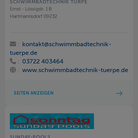
SCHWIMMBADTECHNIK TÜRPE
Ernst - Lössigstr. 1 B
Hartmannsdorf 09232
:
kontakt@schwimmbadtechnik-
tuerpe.de
:
03722 403464
:
www.schwimmbadtechnik-tuerpe.de
SEITEN ANZEIGEN
SUNDAY-POOLS