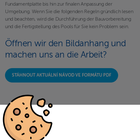
Fundamentplatte bis hin zur finalen Anpassung der
Umgebung. Wenn Sie die folgenden Regeln gründlich lesen
und beachten, wird die Durchführung der Bauvorbereitung
und die Fertigstellung des Pools für Sie kein Problem sein.
Öffnen wir den Bildanhang und
machen uns an die Arbeit?
STÁHNOUT AKTUÁLNÍ NÁVOD VE FORMÁTU PDF
Abonnieren Sie unseren