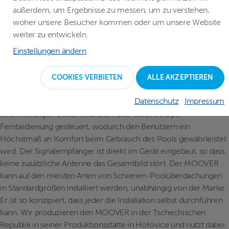
unterschiedlichsten Wetterbedingungen ausgelegt ist“, erklärt
außerdem, um Ergebnisse zu messen, um zu verstehen,
Bareš
.
woher unsere Besucher kommen oder um unsere Website
weiter zu entwickeln.
Der elektrische MOOVER wird von Batterien angetrieben, die
Einstellungen ändern
während der Saison durch Solarmodule aufgeladen werden. Bei
fehlenden Sonnentagen können die Batterien einfach über das
Stromnetz aufgeladen werden. Über ein digitales LED-Panel
COOKIES VERBIETEN
ALLE AKZEPTIEREN
kommuniziert der MOOVER visuell mit den Benutzern. Er zeigt
Datenschutz
Impressum
beispielsweise die Bewegungsrichtung der Abdeckung oder
einen niedrigen Batteriestand an. Das Gerät wird per
Fernbedienung gesteuert, wodurch den Benutzern ein
Höchstmaß an Komfort beim Gebrauch des Pools gewährleistet
wird. Der Signalempfänger ist direkt im Gerät eingebaut, so dass
keine zusätzliche Antenne das Gesamtbild stört. Der MOOVER
kann auf den meisten Arten von Schienen-Poolüberdachungen
in Standardgrößen installiert werden, unabhängig von der Marke.
Er ist so konzipiert, dass jeder die Installation selbst durchführen
kann. Wir produzieren den MOOVER in der Tschechischen
Republik in seiner Produktionsstätte in Hořovice und nutzt dabei